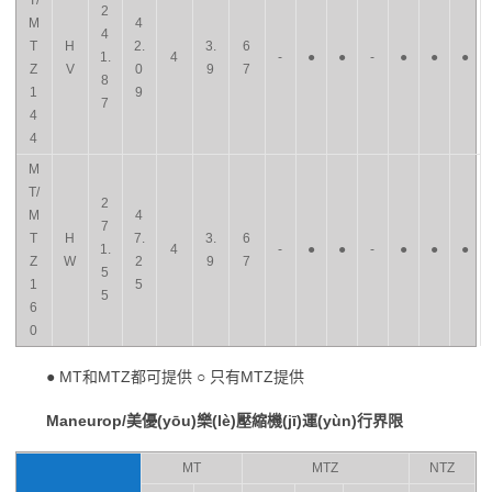
T/
2
M
4
4
T
H
2.
3.
6
1.
4
-
●
●
-
●
●
●
Z
V
0
9
7
8
1
9
7
4
4
M
T/
2
M
4
7
T
H
7.
3.
6
1.
4
-
●
●
-
●
●
●
Z
W
2
9
7
5
1
5
5
6
0
● MT和MTZ都可提供 ○ 只有MTZ提供
Maneurop/美優(yōu)樂(lè)壓縮機(jī)運(yùn)行界限
MT
MTZ
NTZ