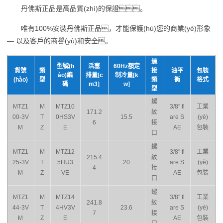
丹佛斯正品是高品質(zhì)的保證。
唯有100%安裝丹佛斯正品，才能保護(hù)您的商業(yè)形象
— 以及客戶的商譽(yù)和安全。
連
型號(h
活塞
60Hz額定
貨號
類
接
油平
包裝
ào)編
排量[c
制冷量[k
(hào)
型
類
衡
格式
碼
m3]
w]
型
螺
MTZ1
M
MTZ10
3/8'' fl
工業
171.2
紋
00-3V
T
0HS3V
15.5
are S
(yè)
6
接
M
Z
E
AE
包裝
口
螺
MTZ1
M
MTZ12
3/8'' fl
工業
215.4
紋
25-3V
T
5HU3
20
are S
(yè)
4
接
M
Z
VE
AE
包裝
口
螺
MTZ1
M
MTZ14
3/8'' fl
工業
241.8
紋
44-3V
T
4HV3V
23.6
are S
(yè)
7
接
M
Z
E
AE
包裝