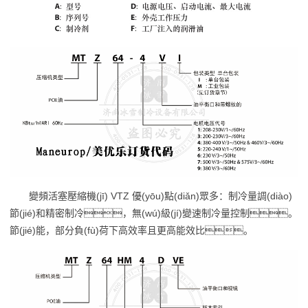
變頻活塞壓縮機(jī) VTZ 優(yōu)點(diǎn)眾多：制冷量調(diào)
節(jié)和精密制冷，無(wú)級(jí)變速制冷量控制。
節(jié)能，部分負(fù)荷下高效率且更高能效比。