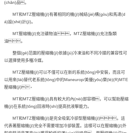
(chǎn)品。
MT和MTZ壓縮機(jī)有著相同的機(jī)械結(jié)構(gòu)和馬達(d
á)設(shè)計(jì)。
MT壓縮機(jī)充注礦物油，MTZ壓縮機(jī)充注酯類
油。
整個(gè)范圍的壓縮機(jī)依據(jù)冷凍油和不同冷媒的兼容性可
以選擇使用多種冷媒。
MTZ壓縮機(jī)可以不僅可以在新的系統(tǒng)中安裝，而且可
以用來(lái)替代老系統(tǒng)中的Maneurop/美優(yōu)樂(lè)(R)MTE
壓縮機(jī)。
MT和MTZ壓縮機(jī)具有較大的內(nèi)部容積，可以幫助壓縮
機(jī)在系統(tǒng)回液時(shí)提高抗液擊能力。
MT和MTZ壓縮機(jī)是完全吸氣冷卻型壓縮機(jī)。這
代表著壓縮機(jī)完全不需要增加冷卻裝置。這樣可以在壓縮機(jī)外