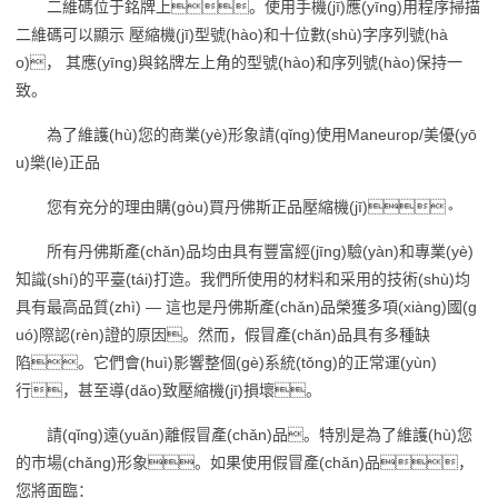
二維碼位于銘牌上。使用手機(jī)應(yīng)用程序掃描
二維碼可以顯示 壓縮機(jī)型號(hào)和十位數(shù)字序列號(hà
o)， 其應(yīng)與銘牌左上角的型號(hào)和序列號(hào)保持一
致。
為了維護(hù)您的商業(yè)形象請(qǐng)使用Maneurop/美優(yō
u)樂(lè)正品
您有充分的理由購(gòu)買丹佛斯正品壓縮機(jī)。
所有丹佛斯產(chǎn)品均由具有豐富經(jīng)驗(yàn)和專業(yè)
知識(shí)的平臺(tái)打造。我們所使用的材料和采用的技術(shù)均
具有最高品質(zhì) — 這也是丹佛斯產(chǎn)品榮獲多項(xiàng)國(g
uó)際認(rèn)證的原因。然而，假冒產(chǎn)品具有多種缺
陷。它們會(huì)影響整個(gè)系統(tǒng)的正常運(yùn)
行，甚至導(dǎo)致壓縮機(jī)損壞。
請(qǐng)遠(yuǎn)離假冒產(chǎn)品。特別是為了維護(hù)您
的市場(chǎng)形象。如果使用假冒產(chǎn)品，
您將面臨：