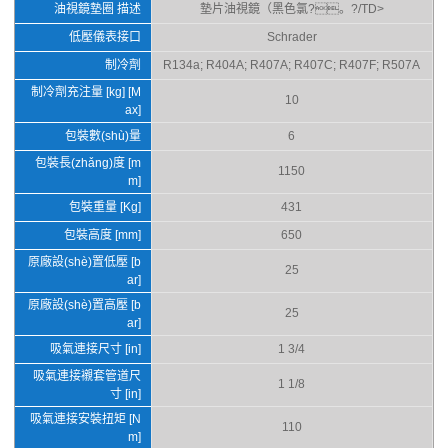
油視鏡墊圈 描述
墊片油視鏡（黑色氯?。?/TD>
低壓儀表接口
Schrader
制冷劑
R134a; R404A; R407A; R407C; R407F; R507A
制冷劑充注量 [kg] [M
10
ax]
包裝數(shù)量
6
包裝長(zhǎng)度 [m
1150
m]
包裝重量 [Kg]
431
包裝高度 [mm]
650
原廠設(shè)置低壓 [b
25
ar]
原廠設(shè)置高壓 [b
25
ar]
吸氣連接尺寸 [in]
1 3/4
吸氣連接襯套管道尺
1 1/8
寸 [in]
吸氣連接安裝扭矩 [N
110
m]