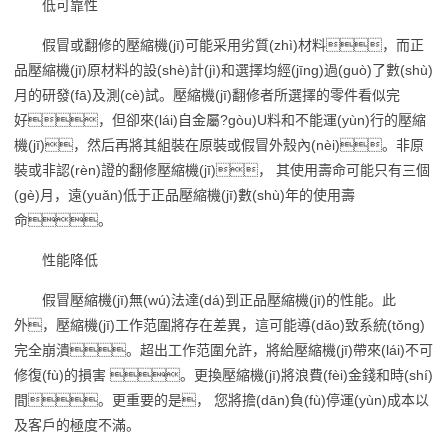
低可靠性
假冒或翻修的壓縮機(jī)可能采用劣質(zhì)材料，而正
品壓縮機(jī)原材料的設(shè)計(jì)和選擇均經(jīng)過(guò)了數(shù)
月的研發(fā)及測(cè)試。壓縮機(jī)翻修者所選擇的零件看似完
好，但卻來(lái)自金屬?gòu)U料和不能運(yùn)行的壓縮
機(jī)，然后再將其組裝在原裝或假冒外殼內(nèi)。非原
裝或非認(rèn)證的翻修壓縮機(jī)， 其使用壽命可能只有三個
(gè)月，遠(yuǎn)低于正品壓縮機(jī)數(shù)年的使用壽
命。
性能降低
假冒壓縮機(jī)無(wú)法達(dá)到正品壓縮機(jī)的性能。此
外，壓縮機(jī)工作范圍將存在差異，這可能導(dǎo)致系統(tǒng)
完全崩潰。超出工作范圍允許，將給壓縮機(jī)帶來(lái)不可
修復(fù)的損害 。更換壓縮機(jī)將浪費(fèi)金錢和時(shí)
間。更重要的是， 您將擔(dān)負(fù)停運(yùn)成本以
及客戶的極度不滿。