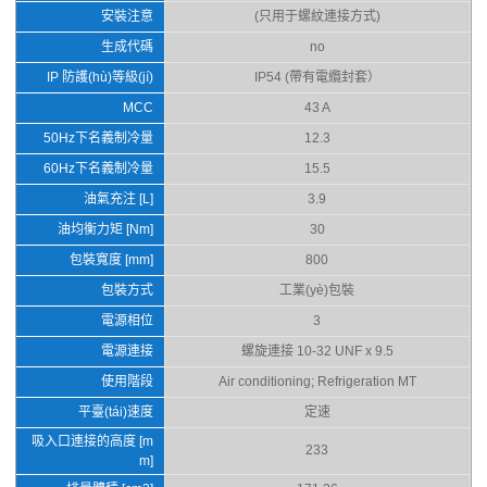
安裝注意
(只用于螺紋連接方式)
生成代碼
no
IP 防護(hù)等級(jí)
IP54 (帶有電纜封套）
MCC
43 A
50Hz下名義制冷量
12.3
60Hz下名義制冷量
15.5
油氣充注 [L]
3.9
油均衡力矩 [Nm]
30
包裝寬度 [mm]
800
包裝方式
工業(yè)包裝
電源相位
3
電源連接
螺旋連接 10-32 UNF x 9.5
使用階段
Air conditioning; Refrigeration MT
平臺(tái)速度
定速
吸入口連接的高度 [m
233
m]