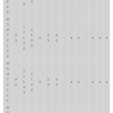
0
3
8
8
0
M
T/
1
M
2
7
T
H
9.
3.
6
1.
4
-
●
●
-
●
●
●
Z
S
8
9
0
2
1
0
6
0
0
M
T/
2
M
3
1
T
H
7.
3.
6
5.
4
-
●
●
-
●
●
●
Z
U
4
9
4
4
1
9
4
2
5
M