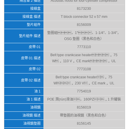
隔音罩 2 描述
Acoustic hood for four-cylinder compressor
接線盒
8173230
接線盒 描述
T block connector 52 x 57 mm
墊片組件
8156009
墊圈組，1"、1-1/4"、1-3/4"，
墊片組件 描述
OSG 墊圈（黑色和白色）
皮帶 01
7773110
Belt type crankcase heater， 75
皮帶 01 描述
W， 110 V， CE mark， UL
皮帶 02
7773108
Belt type crankcase heater， 75
皮帶 02 描述
W， 230 V， CE mark， UL
油 1
7754019
油 1 描述
POE 潤(rùn)滑油，160PZ，1 升罐裝
油視鏡
8156019
油視鏡 描述
帶墊圈的油視鏡（黑色和白色）
油視鏡墊圈
8156145