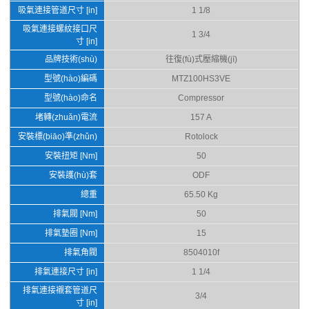
吸氣連接管道尺寸 [in]
1 1/8
吸氣連接螺紋接口尺
1 3/4
寸 [in]
品牌技術(shù)
往復(fù)式壓縮機(jī)
型號(hào)編碼
MTZ100HS3VE
型號(hào)命名
Compressor
堵轉(zhuǎn)電流
157 A
安裝標(biāo)準(zhǔn)
Rotolock
安裝扭矩 [Nm]
50
安裝護(hù)套
ODF
總重
65.50 Kg
排氣閥 [Nm]
50
排氣墊圈 [Nm]
15
排氣角閥
8504010f
排氣連接尺寸 [in]
1 1/4
排氣連接襯套管道尺
3/4
寸 [in]