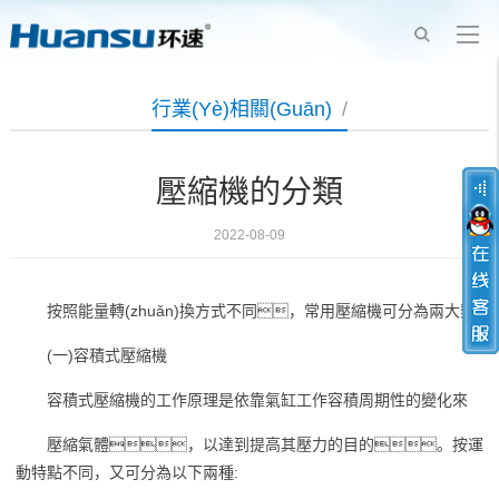
行業(yè)相關(guān)
/
壓縮機的分類
2022-08-09
按照能量轉(zhuǎn)換方式不同，常用壓縮機可分為兩大類:
(一)容積式壓縮機
容積式壓縮機的工作原理是依靠氣缸工作容積周期性的變化來
壓縮氣體，以達到提高其壓力的目的。按運
動特點不同，又可分為以下兩種: