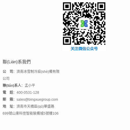
聯(lián)系我們
公 司
：濟南冰雪制冷設(shè)備有限
公司
聯(lián)系人
：孟小平
電 話
：400-0531-128
郵 箱
：sales@bingxuegroup.com
地 址
：濟南市天橋區(qū)華盛路
699號山東科佳智能裝備城5號樓106