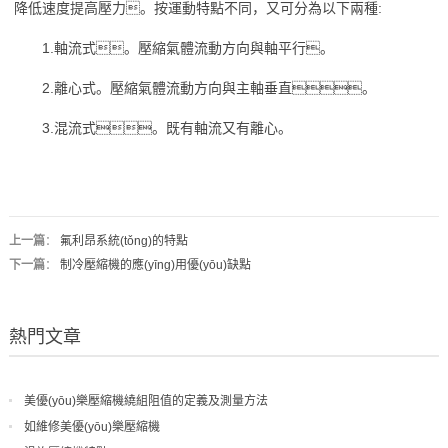
降低速度提高壓力。按運動特點不同，又可分為以下兩種:
1.軸流式。壓縮氣體流動方向與軸平行。
2.離心式。壓縮氣體流動方向與主軸垂直。
3.混流式。既有軸流又有離心。
上一篇
：
氟利昂系統(tǒng)的特點
下一篇
：
制冷壓縮機的應(yīng)用優(yōu)缺點
熱門文章
美優(yōu)樂壓縮機繞組阻值的定義及測量方法
如維修美優(yōu)樂壓縮機