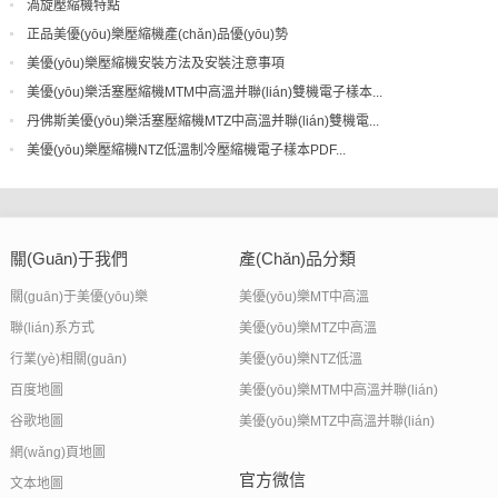
渦旋壓縮機特點
正品美優(yōu)樂壓縮機產(chǎn)品優(yōu)勢
美優(yōu)樂壓縮機安裝方法及安裝注意事項
美優(yōu)樂活塞壓縮機MTM中高溫并聯(lián)雙機電子樣本...
丹佛斯美優(yōu)樂活塞壓縮機MTZ中高溫并聯(lián)雙機電...
美優(yōu)樂壓縮機NTZ低溫制冷壓縮機電子樣本PDF...
關(guān)于我們
產(chǎn)品分類
關(guān)于美優(yōu)樂
美優(yōu)樂MT中高溫
聯(lián)系方式
美優(yōu)樂MTZ中高溫
行業(yè)相關(guān)
美優(yōu)樂NTZ低溫
百度地圖
美優(yōu)樂MTM中高溫并聯(lián)
谷歌地圖
美優(yōu)樂MTZ中高溫并聯(lián)
網(wǎng)頁地圖
官方微信
文本地圖