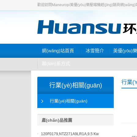
歡迎訪問Maneurop/美優(yōu)樂壓縮機經(jīng)銷商網(wǎng
網(wǎng)站首頁
冰雪簡介
美優(yōu)
聯(lián)系方式
行業(y
行業(yè)相關(guān)
行業(yè)相關(guān)
產(chǎn)品推薦
120F0179,NTZ271A9LR1A,9.5 Kw