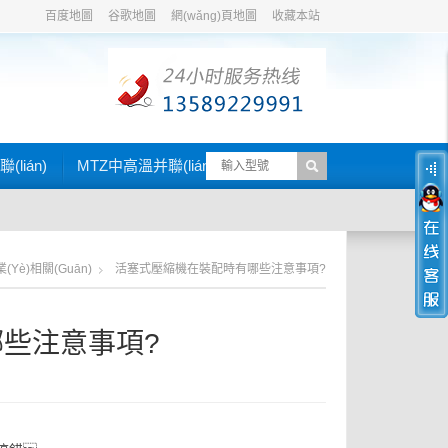
百度地圖
谷歌地圖
網(wǎng)頁地圖
收藏本站
lián)
MTZ中高溫并聯(lián)
(yè)相關(guān)
活塞式壓縮機在裝配時有哪些注意事項?
些注意事項?