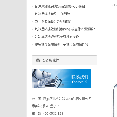
(
制冷壓縮機的應(yīng)用優(yōu)缺點
制冷壓縮機常見11個問題
為什么要保護(hù)壓縮機？
制冷壓縮機啟動前應(yīng)檢查什么？
制冷壓縮機燒毀后要這樣來操作
原裝制冷壓縮機和二手制冷壓縮機如何...
聯(lián)系我們
公 司
: 濟(jì)南冰雪制冷設(shè)備有限公司
聯(lián)系人
: 孟小平
電 話
: 400-0531-128