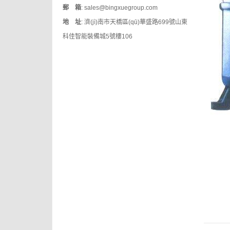
郵 箱
: sales@bingxuegroup.com
地 址
: 濟(jì)南市天橋區(qū)華盛路699號山東
科佳智能裝備城5號樓106