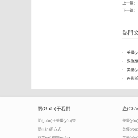
上一篇
：
下一篇
：
熱門
美優(
渦旋壓
美優(
丹佛斯美
關(guān)于我們
產(ch
關(guān)于美優(yōu)樂
美優(yō
聯(lián)系方式
美優(yō