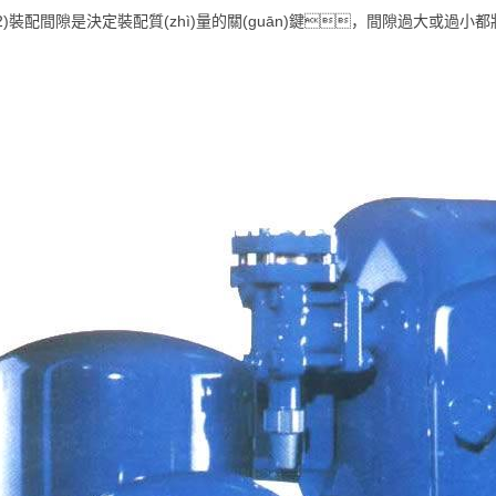
12)裝配間隙是決定裝配質(zhì)量的關(guān)鍵，間隙過大或