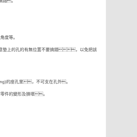
能搞錯。
-定角度等。
g)注意墊上的孔的有無位置不要搞錯，以免把該
yīng)的座孔里，不可支在孔外。
造成零件的變形及損壞。