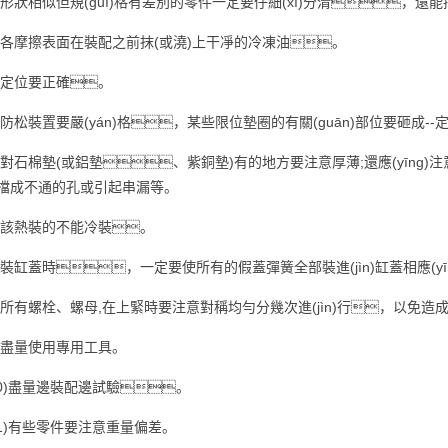
1)形狀相似但規(guī)格有差別的零件一定要仔細(xì)分清，還
2)各摩擦表面在裝配之前抹(或澆)上干凈的冷凍油。
3)定位要正確。
4)防松裝置要嚴(yán)格，某些限位墊圈的有關(guān)部位要砸成-
5)對石棉墊(或鋁墊、紫銅墊)有的地方要注意厚薄;還應(yīn
擋成不通的孔或引起串漏等。
6)該熱裝的不能冷裝。
7)裝缸蓋時，一定要使所有的假蓋彈簧全部裝進(jìn)缸蓋相應(
8)所有螺栓、螺母,在上緊時要注意對稱均勻分幾次進(jìn)行，以免
9)盡量使用專用工具。
10)盡量邊裝配邊試驗。
11)有些零件要注意重量偏差。