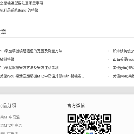
空壓機選型要注意哪些事項
氟利昂系統(tǒng)的特點
文章
yōu)樂壓縮機繞組阻值的定義及測量方法
如維修美優(y
縮機特點
正品美優(yōu
yōu)樂壓縮機安裝方法及安裝注意事項
美優(yōu)樂
優(yōu)樂活塞壓縮機MTZ中高溫并聯(lián)雙機電...
美優(yōu)
ǎn)品分類
官方微信
u)樂MT中高溫
u)樂MTZ中高溫