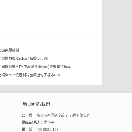
ōu)樂壓縮機
)樂壓縮機產(chǎn)品優(yōu)勢
活塞壓縮機MTM中高溫并聯(lián)雙機電子樣本...
樂壓縮機NTZ低溫制冷壓縮機電子樣本PDF...
聯(lián)系我們
公 司
：濟(jì)南冰雪制冷設(shè)備有限公司
聯(lián)系人
：孟小平
電 話
：400-0531-128