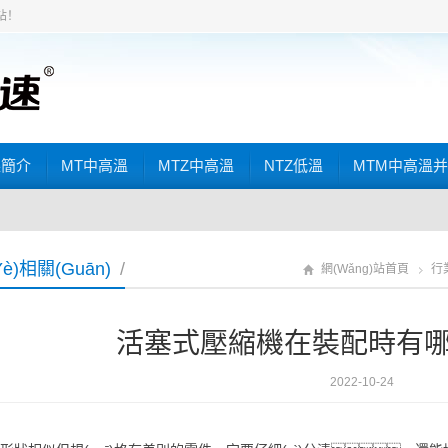
)站！
樂簡介
MT中高溫
MTZ中高溫
NTZ低溫
MTM中高溫并聯(
è)相關(guān)
/
網(wǎng)站首頁
行業
活塞式壓縮機在裝配時有哪
2022-10-24